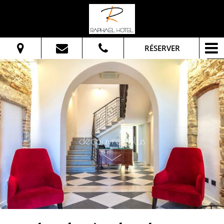
RÉSERVER
Du:
Au:
Adultes:
découvrez plus
Vérifier la Disponibilité
Demander informations