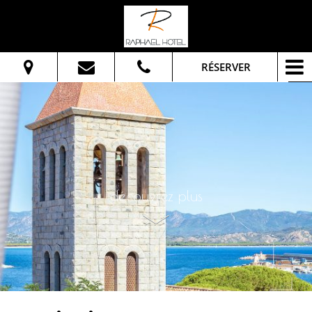
RÉSERVER
Du:
Au:
Adultes:
découvrez plus
Vérifier la Disponibilité
Demander informations