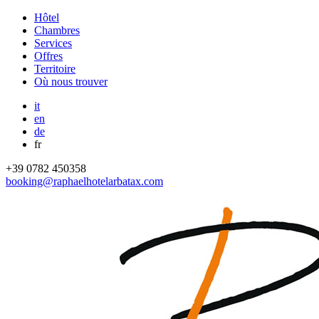
Hôtel
Chambres
Services
Offres
Territoire
Où nous trouver
it
en
de
fr
+39 0782 450358
booking@raphaelhotelarbatax.com