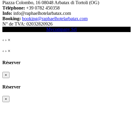
Piazza Colombo, 16 08048 Arbatax di Tortoli (OG)
Téléphone:
+39 0782 450358
Info:
info@raphaelhotelarbatax.com
Booking:
booking@raphaelhotelarbatax.com
N° de TVA:
02032820926
Booking engine Hotel:
Mycompany Srl
.
‹
›
×
‹
›
×
Réserver
×
Réserver
×