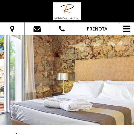
PRENOTA
Dal:
Al:
Adulti:
Verifica disponibilità
Richiedi preventivo