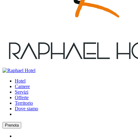
Hotel
Camere
Servizi
Offerte
Territorio
Dove siamo
Prenota