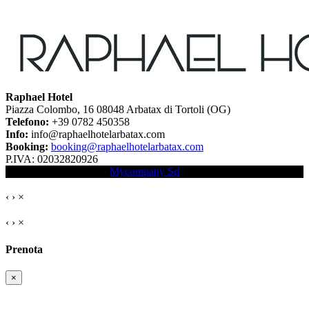
Raphael Hotel
Piazza Colombo, 16 08048 Arbatax di Tortoli (OG)
Telefono:
+39 0782 450358
Info:
info@raphaelhotelarbatax.com
Booking:
booking@raphaelhotelarbatax.com
P.IVA:
02032820926
Booking Engine Hotel:
Mycompany Srl
.
‹
›
×
‹
›
×
Prenota
×