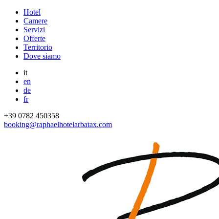
Hotel
Camere
Servizi
Offerte
Territorio
Dove siamo
it
en
de
fr
+39 0782 450358
booking@raphaelhotelarbatax.com